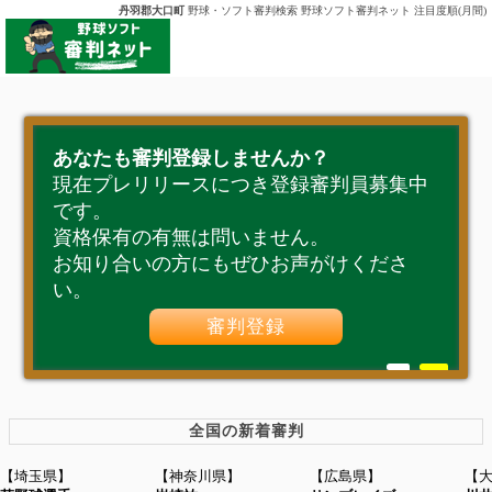
丹羽郡大口町
野球・ソフト審判検索 野球ソフト審判ネット 注目度順(月間)
あなたも審判登録しませんか？
現在プレリリースにつき登録審判員募集中
です。
資格保有の有無は問いません。
お知り合いの方にもぜひお声がけくださ
い。
審判登録
全国の新着審判
【埼玉県】
【神奈川県】
【広島県】
【