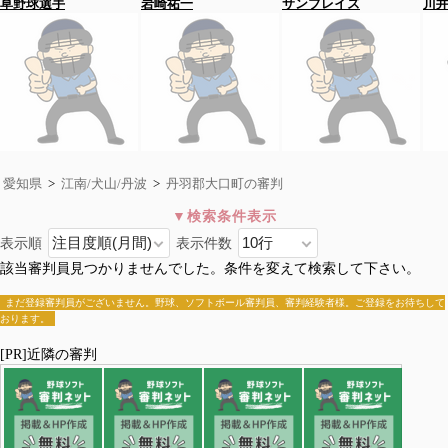
草野球選手
岩崎祐一
サンブレイズ
川
愛知県
>
江南/犬山/丹波
>
丹羽郡大口町の審判
表示順
表示件数
丹羽郡大口町
該当審判員見つかりませんでした。条件を変えて検索して下さい。
全国>
愛知県
>
江南/犬山/丹波
>丹羽郡大口町
犬山市
江南市
丹羽郡大口町
丹羽郡扶桑町
まだ登録審判員がございません。野球、ソフトボール審判員、審判経験者様。ご登録をお待ちして
おります。
[PR]近隣の審判