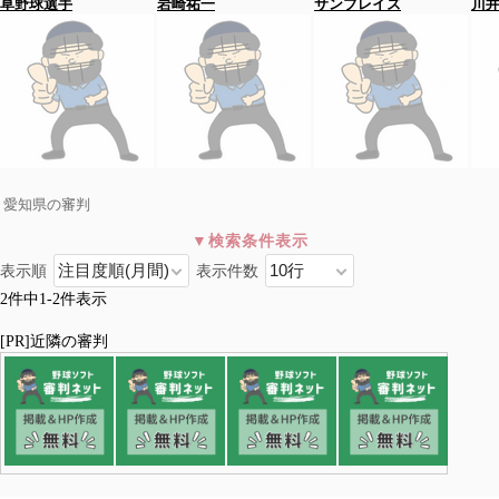
草野球選手
岩崎祐一
サンブレイズ
川
愛知県の審判
表示順
表示件数
愛知県
2件中1-2件表示
全国>愛知県
名古屋市
豊田/新城/北設楽
岡崎/安城/知立
一宮/稲沢/岩倉
[PR]近隣の審判
豊橋/豊川/田原
春日井/小牧/西春日井
西尾/蒲郡/額田
刈谷/碧南/高浜
瀬戸/尾張旭/長久手
半田/知多/常滑
東海/大府/豊明
江南/犬山/丹波
日進/みよし/愛知
あま/北名古屋/清須
津島/愛西/弥富/海部