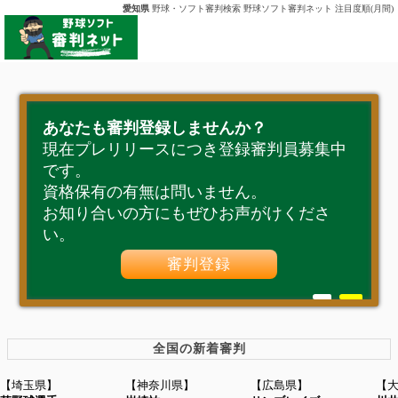
愛知県
野球・ソフト審判検索 野球ソフト審判ネット 注目度順(月間)
あなたも審判登録しませんか？
現在プレリリースにつき登録審判員募集中
です。
資格保有の有無は問いません。
お知り合いの方にもぜひお声がけくださ
い。
審判登録
全国の新着審判
【埼玉県】
【神奈川県】
【広島県】
【