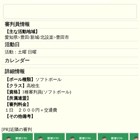
審判員情報
【主な活動地域】
愛知県>豊田/新城/北設楽>豊田市
活動日
活動：土曜 日曜
カレンダー
詳細情報
【ボール種類】
ソフトボール
【クラス】
高校生
【資格】
1種審判員(ソフトボール)
【所属連盟】
【審判料金】
１日 ２０００円＋交通費
【その他備考】
[PR]近隣の審判