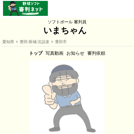
ソフトボール 審判員
いまちゃん
愛知県
>
豊田/新城/北設楽
>
豊田市
トップ
写真動画
お知らせ
審判依頼