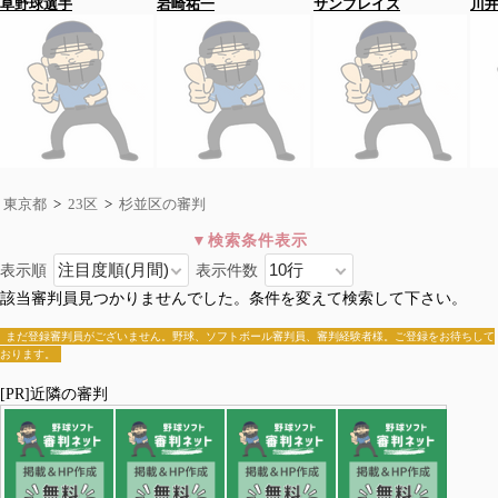
草野球選手
岩崎祐一
サンブレイズ
川
東京都
>
23区
>
杉並区の審判
表示順
表示件数
杉並区
該当審判員見つかりませんでした。条件を変えて検索して下さい。
全国>
東京都
>
23区
>杉並区
千代田区
中央区
港区
新宿区
文京区
台東区
墨田区
江東区
まだ登録審判員がございません。野球、ソフトボール審判員、審判経験者様。ご登録をお待ちして
おります。
品川区
目黒区
大田区
世田谷区
渋谷区
中野区
杉並区
豊島区
北区
荒川区
板橋区
練馬区
足立区
葛飾区
江戸川区
[PR]近隣の審判