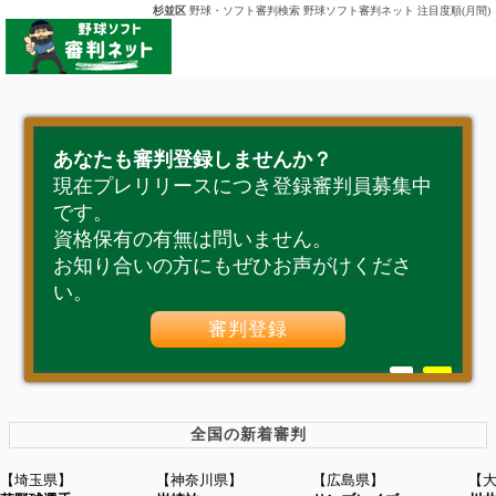
杉並区
野球・ソフト審判検索 野球ソフト審判ネット 注目度順(月間)
あなたも審判登録しませんか？
現在プレリリースにつき登録審判員募集中
です。
資格保有の有無は問いません。
お知り合いの方にもぜひお声がけくださ
い。
審判登録
全国の新着審判
【埼玉県】
【神奈川県】
【広島県】
【