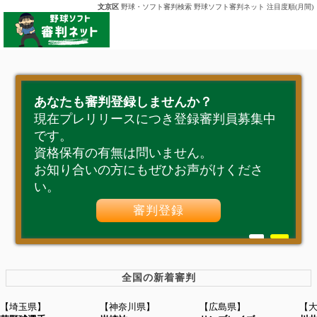
文京区
野球・ソフト審判検索 野球ソフト審判ネット 注目度順(月間)
あなたも審判登録しませんか？
現在プレリリースにつき登録審判員募集中
です。
資格保有の有無は問いません。
お知り合いの方にもぜひお声がけくださ
い。
審判登録
全国の新着審判
【埼玉県】
【神奈川県】
【広島県】
【