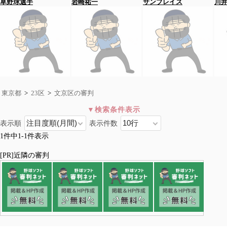
草野球選手
岩崎祐一
サンブレイズ
川
東京都
>
23区
>
文京区の審判
表示順
表示件数
文京区
1件中1-1件表示
全国>
東京都
>
23区
>文京区
千代田区
中央区
港区
新宿区
文京区
台東区
墨田区
江東区
[PR]近隣の審判
品川区
目黒区
大田区
世田谷区
渋谷区
中野区
杉並区
豊島区
北区
荒川区
板橋区
練馬区
足立区
葛飾区
江戸川区