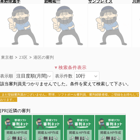
草野球選手
岩崎祐一
サンブレイズ
川
東京都
>
23区
>
港区の審判
表示順
表示件数
港区
該当審判員見つかりませんでした。条件を変えて検索して下さい。
全国>
東京都
>
23区
>港区
千代田区
中央区
港区
新宿区
文京区
台東区
墨田区
江東区
まだ登録審判員がございません。野球、ソフトボール審判員、審判経験者様。ご登録をお待ちして
おります。
品川区
目黒区
大田区
世田谷区
渋谷区
中野区
杉並区
豊島区
北区
荒川区
板橋区
練馬区
足立区
葛飾区
江戸川区
[PR]近隣の審判