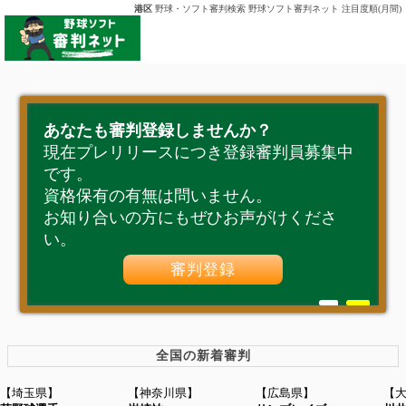
港区
野球・ソフト審判検索 野球ソフト審判ネット 注目度順(月間)
あなたも審判登録しませんか？
現在プレリリースにつき登録審判員募集中
です。
資格保有の有無は問いません。
お知り合いの方にもぜひお声がけくださ
い。
審判登録
全国の新着審判
【埼玉県】
【神奈川県】
【広島県】
【