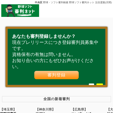
中央区
野球・ソフト審判検索 野球ソフト審判ネット 注目度順(月間)
あなたも審判登録しませんか？
現在プレリリースにつき登録審判員募集中
です。
資格保有の有無は問いません。
お知り合いの方にもぜひお声がけくださ
い。
審判登録
全国の新着審判
【埼玉県】
【神奈川県】
【広島県】
【