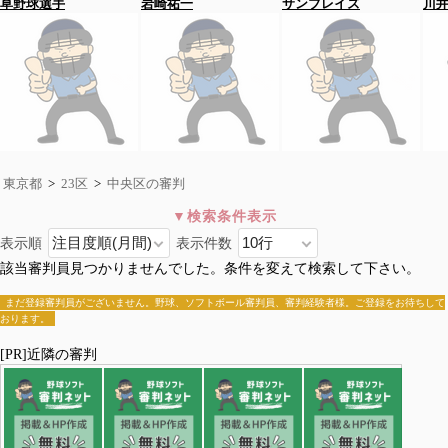
草野球選手
岩崎祐一
サンブレイズ
川
東京都
>
23区
>
中央区の審判
表示順
表示件数
中央区
該当審判員見つかりませんでした。条件を変えて検索して下さい。
全国>
東京都
>
23区
>中央区
千代田区
中央区
港区
新宿区
文京区
台東区
墨田区
江東区
まだ登録審判員がございません。野球、ソフトボール審判員、審判経験者様。ご登録をお待ちして
おります。
品川区
目黒区
大田区
世田谷区
渋谷区
中野区
杉並区
豊島区
北区
荒川区
板橋区
練馬区
足立区
葛飾区
江戸川区
[PR]近隣の審判