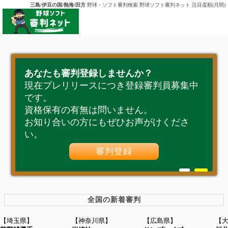
三島/伊豆の国/熱海/田方
野球・ソフト審判検索 野球ソフト審判ネット 注目度順(月間)
あなたも審判登録しませんか？
現在プレリリースにつき登録審判員募集中
です。
資格保有の有無は問いません。
お知り合いの方にもぜひお声がけくださ
い。
審判登録
全国の新着審判
【埼玉県】
【神奈川県】
【広島県】
【