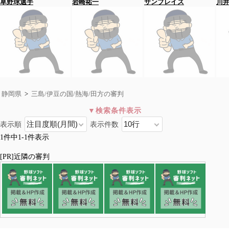
草野球選手
岩崎祐一
サンブレイズ
川
静岡県
>
三島/伊豆の国/熱海/田方の審判
表示順
表示件数
三島/伊豆の国/熱海/田方
1件中1-1件表示
全国>
静岡県
>三島/伊豆の国/熱海/田方
熱海市
三島市
伊豆の国市
田方郡函南町
[PR]近隣の審判