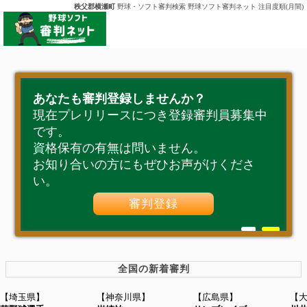
秩父郡横瀬町
野球・ソフト審判検索 野球ソフト審判ネット 注目度順(月間)
あなたも審判登録しませんか？
現在プレリリースにつき登録審判員募集中
です。
資格保有の有無は問いません。
お知り合いの方にもぜひお声がけくださ
い。
審判登録
全国の新着審判
【埼玉県】
【神奈川県】
【広島県】
【