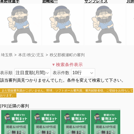
草野球選手
岩崎祐一
サンブレイズ
川
埼玉県
>
本庄/秩父/児玉
>
秩父郡横瀬町の審判
表示順
表示件数
秩父郡横瀬町
該当審判員見つかりませんでした。条件を変えて検索して下さい。
全国>
埼玉県
>
本庄/秩父/児玉
>秩父郡横瀬町
秩父市
本庄市
秩父郡横瀬町
秩父郡皆野町
秩父郡長瀞町
まだ登録審判員がございません。野球、ソフトボール審判員、審判経験者様。ご登録をお待ちして
おります。
秩父郡小鹿野町
秩父郡東秩父村
児玉郡美里町
児玉郡神川町
児玉郡上里町
[PR]近隣の審判