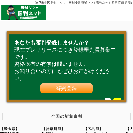
神戸市北区
野球・ソフト審判検索 野球ソフト審判ネット 注目度順(月間)
あなたも審判登録しませんか？
現在プレリリースにつき登録審判員募集中
です。
資格保有の有無は問いません。
お知り合いの方にもぜひお声がけくださ
い。
審判登録
全国の新着審判
【埼玉県】
【神奈川県】
【広島県】
【