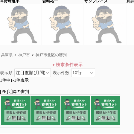
草野球選手
岩崎祐一
サンブレイズ
川
兵庫県
>
神戸市
>
神戸市北区の審判
表示順
表示件数
神戸市北区
1件中1-1件表示
全国>
兵庫県
>
神戸市
>神戸市北区
神戸市東灘区
神戸市灘区
神戸市兵庫区
神戸市長田区
[PR]近隣の審判
神戸市須磨区
神戸市垂水区
神戸市北区
神戸市中央区
神戸市西区