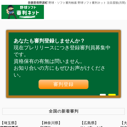
吾妻郡長野原町
野球・ソフト審判検索 野球ソフト審判ネット 注目度順(月間)
あなたも審判登録しませんか？
現在プレリリースにつき登録審判員募集中
です。
資格保有の有無は問いません。
お知り合いの方にもぜひお声がけくださ
い。
審判登録
全国の新着審判
【埼玉県】
【神奈川県】
【広島県】
【