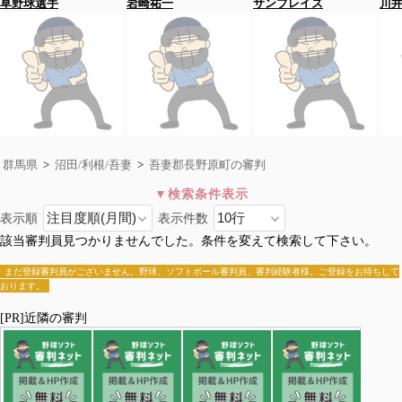
草野球選手
岩崎祐一
サンブレイズ
川
群馬県
>
沼田/利根/吾妻
>
吾妻郡長野原町の審判
表示順
表示件数
吾妻郡長野原町
該当審判員見つかりませんでした。条件を変えて検索して下さい。
全国>
群馬県
>
沼田/利根/吾妻
>吾妻郡長野原町
沼田市
吾妻郡中之条町
吾妻郡長野原町
吾妻郡嬬恋村
まだ登録審判員がございません。野球、ソフトボール審判員、審判経験者様。ご登録をお待ちして
おります。
吾妻郡草津町
吾妻郡六合村
吾妻郡高山村
吾妻郡東吾妻町
利根郡片品村
利根郡川場村
利根郡昭和村
利根郡みなかみ町
[PR]近隣の審判