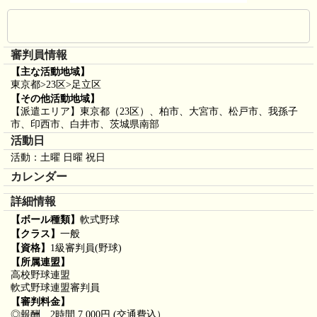
審判員情報
【主な活動地域】
東京都>23区>足立区
【その他活動地域】
【派遣エリア】東京都（23区）、柏市、大宮市、松戸市、我孫子
市、印西市、白井市、茨城県南部
活動日
活動：土曜 日曜 祝日
カレンダー
詳細情報
【ボール種類】
軟式野球
【クラス】
一般
【資格】
1級審判員(野球)
【所属連盟】
高校野球連盟
軟式野球連盟審判員
【審判料金】
◎報酬 2時間 7,000円 (交通費込）