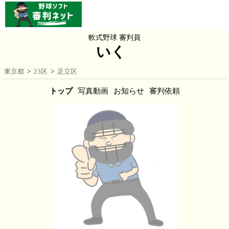
軟式野球 審判員
いく
東京都
>
23区
>
足立区
トップ
写真動画
お知らせ
審判依頼